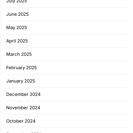
July 2025
June 2025
May 2025
April 2025
March 2025
February 2025
January 2025
December 2024
November 2024
October 2024