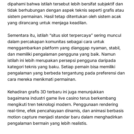
dipahami bahwa istilah tersebut lebih bersifat subjektif dan
tidak berhubungan dengan aspek teknis seperti grafis atau
sistem permainan. Hasil tetap ditentukan oleh sistem acak
yang dirancang untuk menjaga keadilan.
Sementara itu, istilah “situs slot terpercaya” sering muncul
dalam percakapan komunitas sebagai cara untuk
menggambarkan platform yang dianggap nyaman, stabil,
dan memiliki pengalaman pengguna yang baik. Namun
istilah ini lebih merupakan persepsi pengguna daripada
kategori teknis yang baku. Setiap pemain bisa memiliki
pengalaman yang berbeda tergantung pada preferensi dan
cara mereka menikmati permainan.
Kehadiran grafis 3D terbaru ini juga menunjukkan
bagaimana industri game live casino terus berkembang
mengikuti tren teknologi modern. Penggunaan rendering
real-time, efek pencahayaan dinamis, dan animasi berbasis
motion capture menjadi standar baru dalam menghadirkan
pengalaman bermain yang lebih realistis.