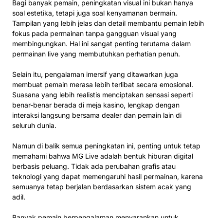
Bagi banyak pemain, peningkatan visual ini bukan hanya
soal estetika, tetapi juga soal kenyamanan bermain.
Tampilan yang lebih jelas dan detail membantu pemain lebih
fokus pada permainan tanpa gangguan visual yang
membingungkan. Hal ini sangat penting terutama dalam
permainan live yang membutuhkan perhatian penuh.
Selain itu, pengalaman imersif yang ditawarkan juga
membuat pemain merasa lebih terlibat secara emosional.
Suasana yang lebih realistis menciptakan sensasi seperti
benar-benar berada di meja kasino, lengkap dengan
interaksi langsung bersama dealer dan pemain lain di
seluruh dunia.
Namun di balik semua peningkatan ini, penting untuk tetap
memahami bahwa MG Live adalah bentuk hiburan digital
berbasis peluang. Tidak ada perubahan grafis atau
teknologi yang dapat memengaruhi hasil permainan, karena
semuanya tetap berjalan berdasarkan sistem acak yang
adil.
Banyak pemain berpengalaman menyarankan untuk