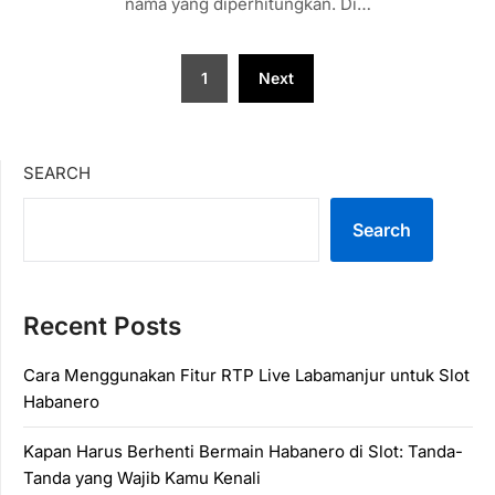
nama yang diperhitungkan. Di…
Posts
1
Next
pagination
SEARCH
Search
Recent Posts
Cara Menggunakan Fitur RTP Live Labamanjur untuk Slot
Habanero
Kapan Harus Berhenti Bermain Habanero di Slot: Tanda-
Tanda yang Wajib Kamu Kenali