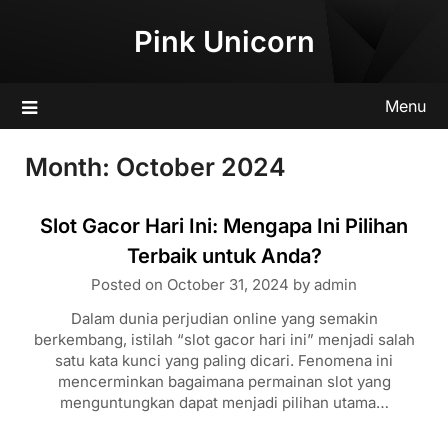
Skip
Pink Unicorn
to
content
Menu
Month:
October 2024
Slot Gacor Hari Ini: Mengapa Ini Pilihan
Terbaik untuk Anda?
Posted on
October 31, 2024
by
admin
Dalam dunia perjudian online yang semakin
berkembang, istilah “slot gacor hari ini” menjadi salah
satu kata kunci yang paling dicari. Fenomena ini
mencerminkan bagaimana permainan slot yang
menguntungkan dapat menjadi pilihan utama…