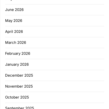
June 2026
May 2026
April 2026
March 2026
February 2026
January 2026
December 2025
November 2025
October 2025
September 2025