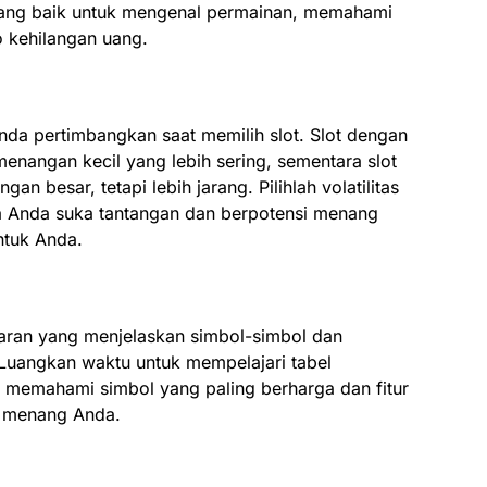
 yang baik untuk mengenal permainan, memahami
o kehilangan uang.
 Anda pertimbangkan saat memilih slot. Slot dengan
enangan kecil yang lebih sering, sementara slot
n besar, tetapi lebih jarang. Pilihlah volatilitas
a Anda suka tantangan dan berpotensi menang
untuk Anda.
yaran yang menjelaskan simbol-simbol dan
uangkan waktu untuk mempelajari tabel
memahami simbol yang paling berharga dan fitur
g menang Anda.