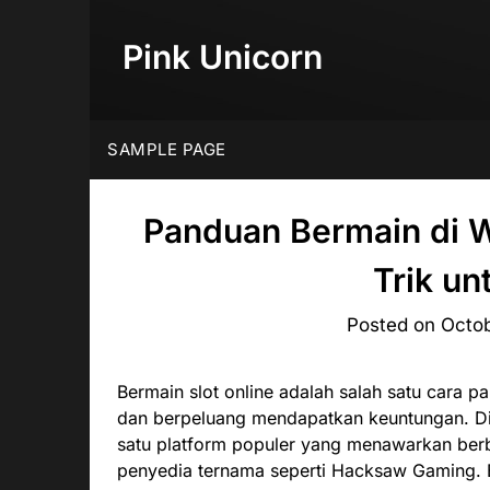
Skip
to
Pink Unicorn
content
SAMPLE PAGE
Panduan Bermain di W
Trik u
Posted on
Octo
Bermain slot online adalah salah satu cara
dan berpeluang mendapatkan keuntungan. Di 
satu platform populer yang menawarkan berb
penyedia ternama seperti Hacksaw Gaming. B