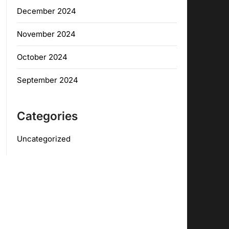
December 2024
November 2024
October 2024
September 2024
Categories
Uncategorized