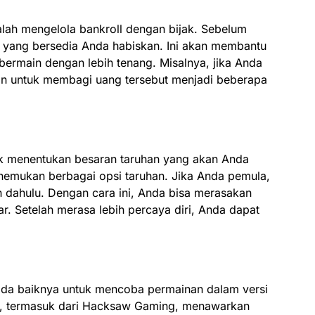
dalah mengelola bankroll dengan bijak. Sebelum
 yang bersedia Anda habiskan. Ini akan membantu
bermain dengan lebih tenang. Misalnya, jika Anda
n untuk membagi uang tersebut menjadi beberapa
tuk menentukan besaran taruhan yang akan Anda
nemukan berbagai opsi taruhan. Jika Anda pemula,
ih dahulu. Dengan cara ini, Anda bisa merasakan
r. Setelah merasa lebih percaya diri, Anda dapat
da baiknya untuk mencoba permainan dalam versi
t, termasuk dari Hacksaw Gaming, menawarkan