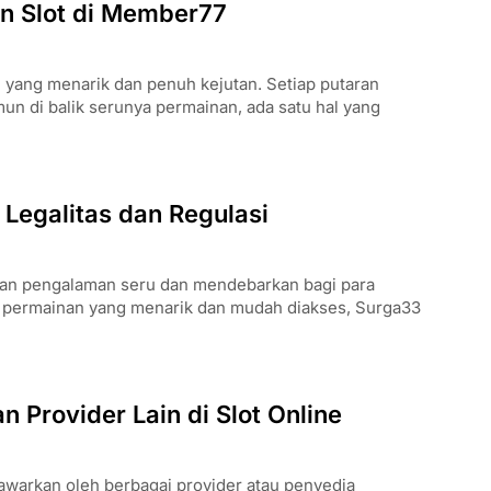
in Slot di Member77
 yang menarik dan penuh kejutan. Setiap putaran
 di balik serunya permainan, ada satu hal yang
 Legalitas dan Regulasi
kan pengalaman seru dan mendebarkan bagi para
n permainan yang menarik dan mudah diakses, Surga33
 Provider Lain di Slot Online
tawarkan oleh berbagai provider atau penyedia