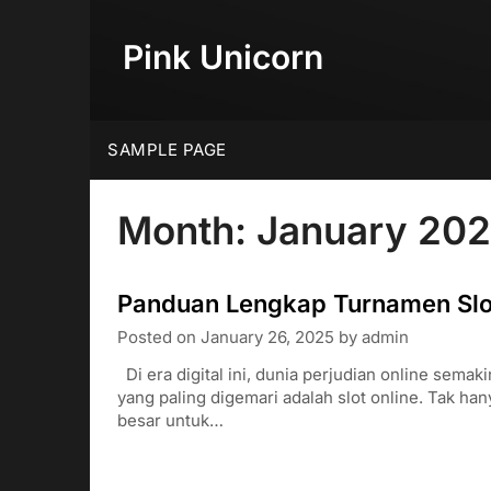
Skip
to
Pink Unicorn
content
SAMPLE PAGE
Month:
January 20
Panduan Lengkap Turnamen Slo
Posted on
January 26, 2025
by
admin
Di era digital ini, dunia perjudian online sema
yang paling digemari adalah slot online. Tak h
besar untuk…