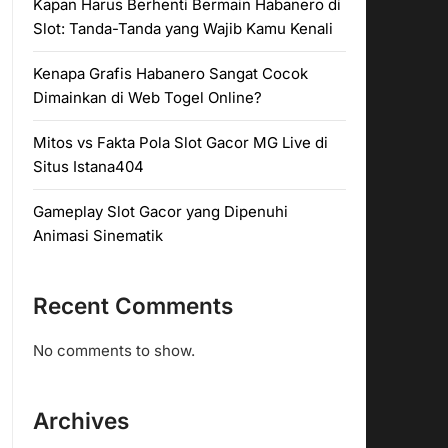
Kapan Harus Berhenti Bermain Habanero di
Slot: Tanda-Tanda yang Wajib Kamu Kenali
Kenapa Grafis Habanero Sangat Cocok
Dimainkan di Web Togel Online?
Mitos vs Fakta Pola Slot Gacor MG Live di
Situs Istana404
Gameplay Slot Gacor yang Dipenuhi
Animasi Sinematik
Recent Comments
No comments to show.
Archives