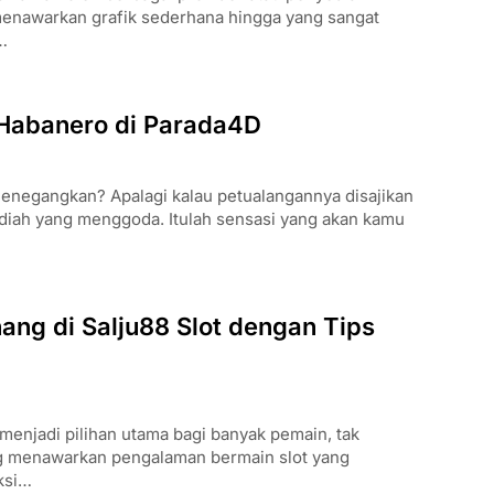
menawarkan grafik sederhana hingga yang sangat
…
 Habanero di Parada4D
enegangkan? Apalagi kalau petualangannya disajikan
diah yang menggoda. Itulah sensasi yang akan kamu
ng di Salju88 Slot dengan Tips
 menjadi pilihan utama bagi banyak pemain, tak
ang menawarkan pengalaman bermain slot yang
ksi…