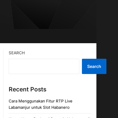
SEARCH
Search
Recent Posts
Cara Menggunakan Fitur RTP Live
Labamanjur untuk Slot Habanero