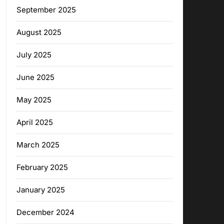
September 2025
August 2025
July 2025
June 2025
May 2025
April 2025
March 2025
February 2025
January 2025
December 2024