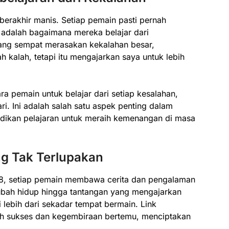
erakhir manis. Setiap pemain pasti pernah
adalah bagaimana mereka belajar dari
yang sempat merasakan kekalahan besar,
kalah, tetapi itu mengajarkan saya untuk lebih
 pemain untuk belajar dari setiap kesalahan,
i. Ini adalah salah satu aspek penting dalam
jadikan pelajaran untuk meraih kemenangan di masa
g Tak Terlupakan
138, setiap pemain membawa cerita dan pengalaman
ubah hidup hingga tantangan yang mengajarkan
i lebih dari sekadar tempat bermain. Link
ah sukses dan kegembiraan bertemu, menciptakan