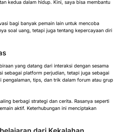
an kedua dalam hidup. Kini, saya bisa membantu
ivasi bagi banyak pemain lain untuk mencoba
 soal uang, tetapi juga tentang kepercayaan diri
as
biraan yang datang dari interaksi dengan sesama
 sebagai platform perjudian, tetapi juga sebagai
 pengalaman, tips, dan trik dalam forum atau grup
ling berbagi strategi dan cerita. Rasanya seperti
pemain aktif. Keterhubungan ini menciptakan
elajaran dari Kekalahan