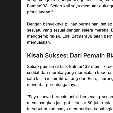
Batman138. Setiap kali saya memutar gulung
petualangan.”
Dengan banyaknya pilihan permainan, setia
sesuatu yang sesuai dengan selera mereka. 
menggembirakan, Link Batman138 telah berh
memuaskan.
Kisah Sukses: Dari Pemain B
Setiap pemain di Link Batman138 memiliki c
sedikit dari mereka yang merasakan keberunt
satu kisah inspiratif datang dari Rina, seo
mencoba peruntungannya.
“Saya hanya bermain untuk bersenang-senang,
memenangkan jackpot sebesar 50 juta rupia
tersebut bukan hanya memberikan kebahagia