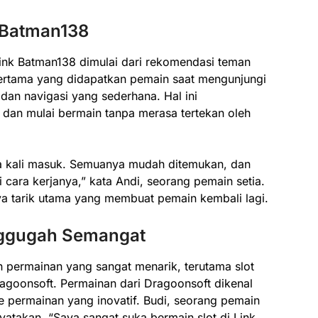
 Batman138
ink Batman138 dimulai dari rekomendasi teman
 pertama yang didapatkan pemain saat mengunjungi
 dan navigasi yang sederhana. Hal ini
dan mulai bermain tanpa merasa tertekan oleh
a kali masuk. Semuanya mudah ditemukan, dan
cara kerjanya,” kata Andi, seorang pemain setia.
aya tarik utama yang membuat pemain kembali lagi.
ggugah Semangat
 permainan yang sangat menarik, terutama slot
agoonsoft. Permainan dari Dragoonsoft dikenal
permainan yang inovatif. Budi, seorang pemain
takan, “Saya sangat suka bermain slot di Link