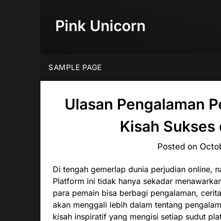
Skip
to
Pink Unicorn
content
SAMPLE PAGE
Ulasan Pengalaman Pe
Kisah Sukses
Posted on
Octo
Di tengah gemerlap dunia perjudian online,
Platform ini tidak hanya sekadar menawarka
para pemain bisa berbagi pengalaman, cerita 
akan menggali lebih dalam tentang pengalam
kisah inspiratif yang mengisi setiap sudut plat