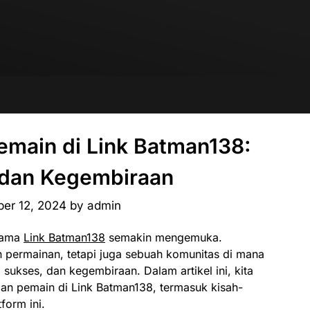
main di Link Batman138:
 dan Kegembiraan
ber 12, 2024
by
admin
 nama
Link Batman138
semakin mengemuka.
n permainan, tetapi juga sebuah komunitas di mana
sukses, dan kegembiraan. Dalam artikel ini, kita
an pemain di Link Batman138, termasuk kisah-
form ini.