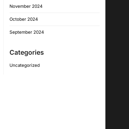
November 2024
October 2024
September 2024
Categories
Uncategorized