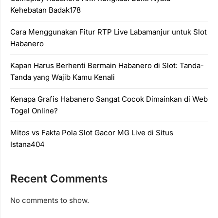
Kehebatan Badak178
Cara Menggunakan Fitur RTP Live Labamanjur untuk Slot
Habanero
Kapan Harus Berhenti Bermain Habanero di Slot: Tanda-
Tanda yang Wajib Kamu Kenali
Kenapa Grafis Habanero Sangat Cocok Dimainkan di Web
Togel Online?
Mitos vs Fakta Pola Slot Gacor MG Live di Situs
Istana404
Recent Comments
No comments to show.