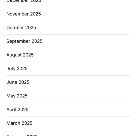
December 2025
November 2025
October 2025
September 2025
August 2025
July 2025
June 2025
May 2025
April 2025
March 2025