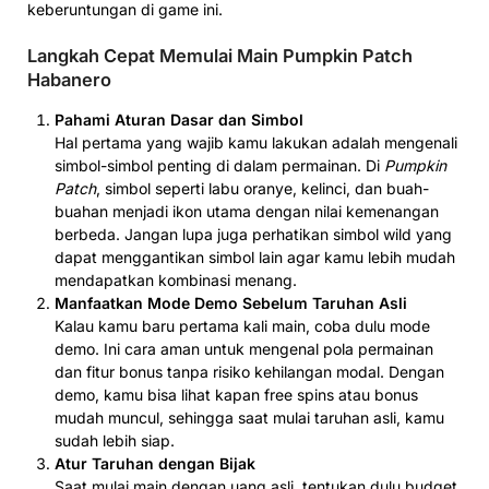
keberuntungan di game ini.
Langkah Cepat Memulai Main Pumpkin Patch
Habanero
Pahami Aturan Dasar dan Simbol
Hal pertama yang wajib kamu lakukan adalah mengenali
simbol-simbol penting di dalam permainan. Di
Pumpkin
Patch
, simbol seperti labu oranye, kelinci, dan buah-
buahan menjadi ikon utama dengan nilai kemenangan
berbeda. Jangan lupa juga perhatikan simbol wild yang
dapat menggantikan simbol lain agar kamu lebih mudah
mendapatkan kombinasi menang.
Manfaatkan Mode Demo Sebelum Taruhan Asli
Kalau kamu baru pertama kali main, coba dulu mode
demo. Ini cara aman untuk mengenal pola permainan
dan fitur bonus tanpa risiko kehilangan modal. Dengan
demo, kamu bisa lihat kapan free spins atau bonus
mudah muncul, sehingga saat mulai taruhan asli, kamu
sudah lebih siap.
Atur Taruhan dengan Bijak
Saat mulai main dengan uang asli, tentukan dulu budget