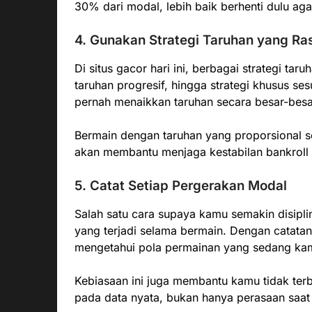
30% dari modal, lebih baik berhenti dulu ag
4. Gunakan Strategi Taruhan yang Ras
Di situs gacor hari ini, berbagai strategi ta
taruhan progresif, hingga strategi khusus ses
pernah menaikkan taruhan secara besar-besa
Bermain dengan taruhan yang proporsional s
akan membantu menjaga kestabilan bankroll 
5. Catat Setiap Pergerakan Modal
Salah satu cara supaya kamu semakin disipl
yang terjadi selama bermain. Dengan catatan
mengetahui pola permainan yang sedang kam
Kebiasaan ini juga membantu kamu tidak te
pada data nyata, bukan hanya perasaan saat