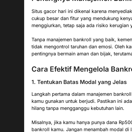
Situs gacor hari ini dikenal karena menyed
cukup besar dan fitur yang mendukung ken
menggiurkan, tetap saja ada risiko kerugian 
Tanpa manajemen bankroll yang baik, kemena
tidak mengontrol taruhan dan emosi. Oleh kar
pentingnya bermain aman dan bijak, terutam
Cara Efektif Mengelola Bankro
1. Tentukan Batas Modal yang Jelas
Langkah pertama dalam manajemen bankroll 
kamu gunakan untuk berjudi. Pastikan ini a
hilang tanpa mengganggu kebutuhan lain.
Misalnya, jika kamu hanya punya dana Rp500.
bankroll kamu. Jangan menambah modal di lu