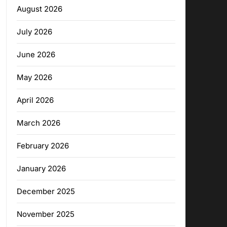
August 2026
July 2026
June 2026
May 2026
April 2026
March 2026
February 2026
January 2026
December 2025
November 2025