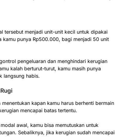
 tersebut menjadi unit-unit kecil untuk dipakai
ka kamu punya Rp500.000, bagi menjadi 50 unit
gontrol pengeluaran dan menghindari kerugian
kamu kalah berturut-turut, kamu masih punya
k langsung habis.
 Rugi
a menentukan kapan kamu harus berhenti bermain
erugian mencapai batas tertentu.
 modal awal, kamu bisa memutuskan untuk
tungan. Sebaliknya, jika kerugian sudah mencapai