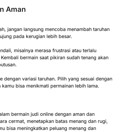
in Aman
lah, jangan langsung mencoba menambah taruhan
ujung pada kerugian lebih besar.
dali, misalnya merasa frustrasi atau terlalu
. Kembali bermain saat pikiran sudah tenang akan
utusan.
me dengan variasi taruhan. Pilih yang sesuai dengan
n kamu bisa menikmati permainan lebih lama.
alam bermain judi online dengan aman dan
ra cermat, menetapkan batas menang dan rugi,
 kamu bisa meningkatkan peluang menang dan