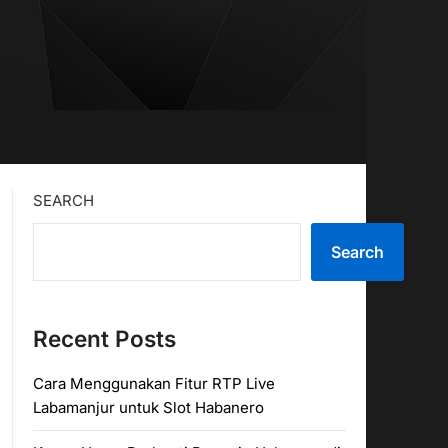
SEARCH
Search
Recent Posts
Cara Menggunakan Fitur RTP Live
Labamanjur untuk Slot Habanero